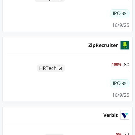
💸 IPO
16/9/25
ZipRecruiter
80
100
%
🤝 HRTech
💸 IPO
16/9/25
Verbit
22
5
%