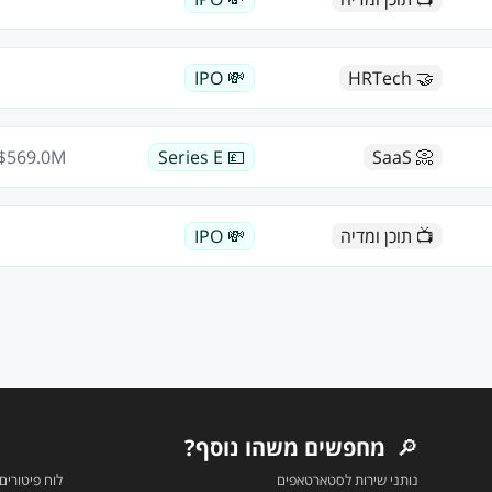
💸 IPO
🤝 HRTech
$
569.0
M
💷 Series E
📀 SaaS
📺 תוכן ומדיה
💸 IPO
🔎
מחפשים משהו נוסף?
נותני שירות לסטארטאפים
לוח פיטורים