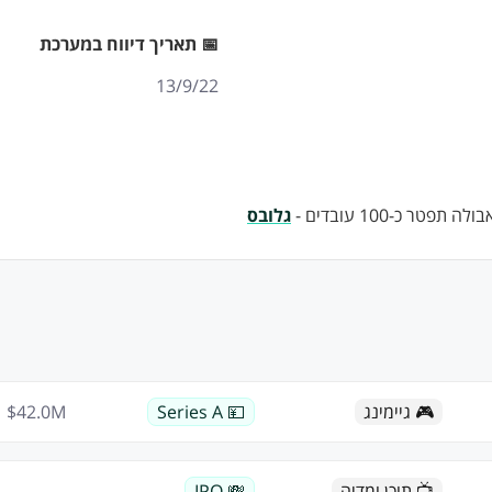
📅 תאריך דיווח במערכת
13/9/22
 כ-100 עובדים -
גלובס
🎮 גיימינג
💴 Series A
M
42.0
$
📺 תוכן ומדיה
💸 IPO