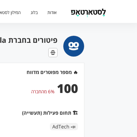
אודות
בלוג
המילון לסטא
פיטורים בחברת Taboola (בתאריך: 13/09/2022)
🔥 מספר מפוטרים מדווח
100
6% מהחברה
🏗 תחום פעילות (תעשייה)
📣 AdTech