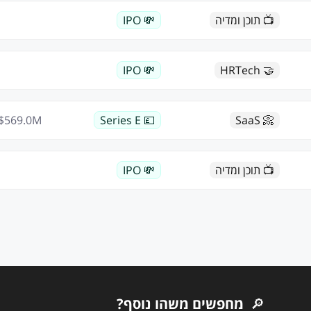
📺 תוכן ומדיה
💸 IPO
💸 IPO
🤝 HRTech
$
569.0
M
💷 Series E
📀 SaaS
📺 תוכן ומדיה
💸 IPO
🔎
מחפשים משהו נוסף?