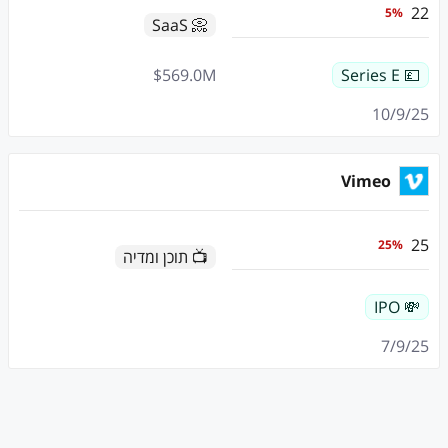
22
5
%
📀 SaaS
$
569.0
M
💷 Series E
10/9/25
Vimeo
25
25
%
📺 תוכן ומדיה
💸 IPO
7/9/25