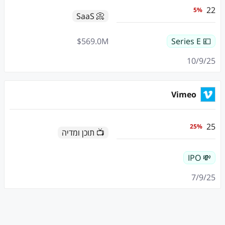
22
5
%
📀 SaaS
$
569.0
M
💷 Series E
10/9/25
Vimeo
25
25
%
📺 תוכן ומדיה
💸 IPO
7/9/25