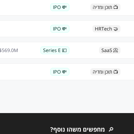
📺 תוכן ומדיה
💸 IPO
💸 IPO
🤝 HRTech
$
569.0
M
💷 Series E
📀 SaaS
📺 תוכן ומדיה
💸 IPO
🔎
מחפשים משהו נוסף?