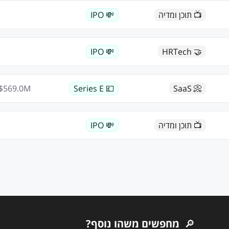
📺 תוכן ומדיה
💸 IPO
💸 IPO
🤝 HRTech
$
569.0
M
💷 Series E
📀 SaaS
📺 תוכן ומדיה
💸 IPO
🔎
מחפשים משהו נוסף?