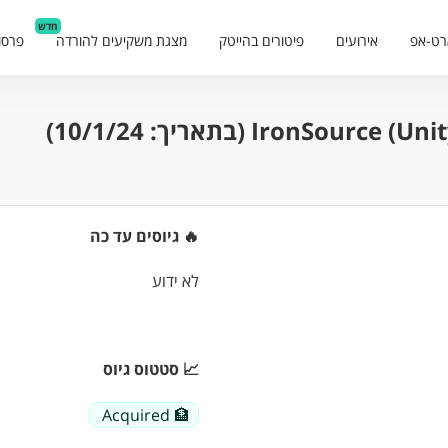
חדש
רט-אפ
אירועים
פיטורים בהייטק
מצגת משקיעים להורדה
פרסו
🔥 גיוסים עד כה
לא ידוע
📈 סטטוס גיוס
🏦 Acquired