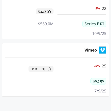
22
5
%
📀 SaaS
$
569.0
M
💷 Series E
10/9/25
Vimeo
25
25
%
📺 תוכן ומדיה
💸 IPO
7/9/25