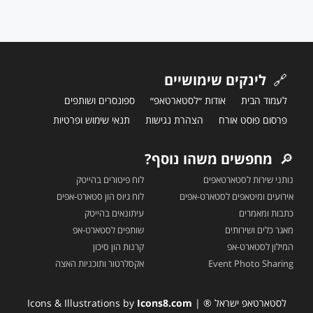
🔗
לינקים שימושיים
לעמוד הבית
אודות ״לסטארטאפ״
ספונסרים ושותפים
פרסום פוסט אורח
הצהרת נגישות
תנאי שימוש ופרטיות
🔎
מחפשים משהו נוסף?
נותני שירות לסטארטאפים
לוח פיטורים בהייטק
אירועים ומיטאפים לסטארט-אפים
לוח גיוס הון סטארט-אפים
כתבות ומאמרים
עיתונאים בהייטק
מאגר כלים ושירותים
שותפים לסטארט-אפ
המילון לסטארט-אפ
קרנות הון סיכון
Event Photo Sharing
אקסלרטור ותוכניות האצה
לסטארטאפ ישראל ® | Icons & Illustrations by
Icons8.com