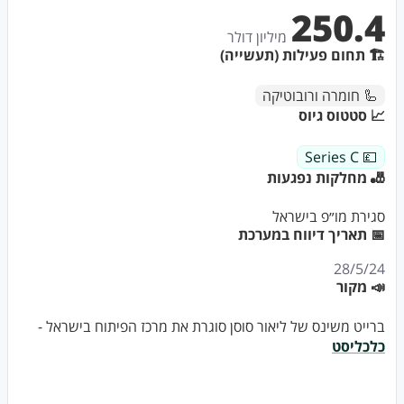
250.4
מיליון דולר
🏗 תחום פעילות (תעשייה)
🦾 חומרה ורובוטיקה
📈 סטטוס גיוס
💷 Series C
🎳 מחלקות נפגעות
סגירת מו״פ בישראל
📅 תאריך דיווח במערכת
28/5/24
📣 מקור
ברייט משינס של ליאור סוסן סוגרת את מרכז הפיתוח בישראל -
כלכליסט