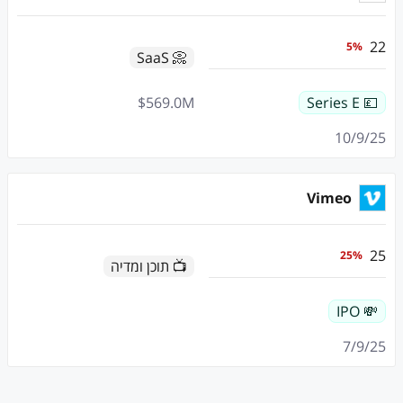
22
5
%
📀 SaaS
$
569.0
M
💷 Series E
10/9/25
Vimeo
25
25
%
📺 תוכן ומדיה
💸 IPO
7/9/25