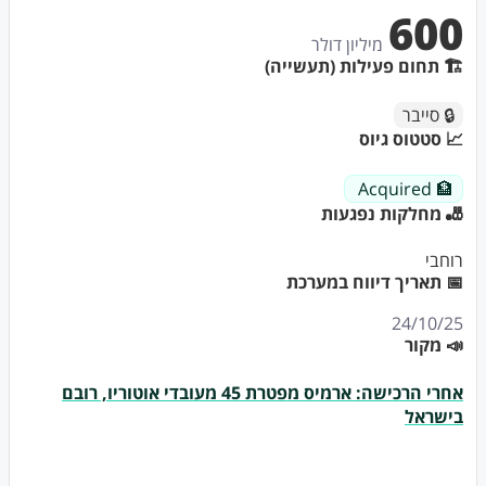
600
מיליון דולר
🏗 תחום פעילות (תעשייה)
🔒 סייבר
📈 סטטוס גיוס
🏦 Acquired
🎳 מחלקות נפגעות
רוחבי
📅 תאריך דיווח במערכת
24/10/25
📣 מקור
אחרי הרכישה: ארמיס מפטרת 45 מעובדי אוטוריו, רובם
בישראל