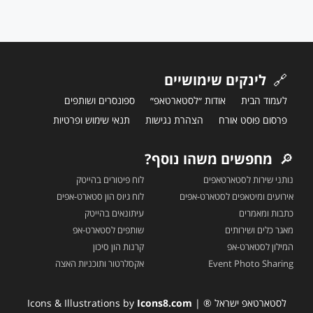
🔗
לינקים שימושיים
לעמוד הבית
אודות ״לסטארטאפ״
ספונסרים ושותפים
פרסום פוסט אורח
הצהרת נגישות
תנאי שימוש ופרטיות
🔎
מחפשים משהו נוסף?
נותני שירות לסטארטאפים
לוח פיטורים בהייטק
אירועים ומיטאפים לסטארט-אפים
לוח גיוס הון סטארט-אפים
כתבות ומאמרים
עיתונאים בהייטק
מאגר כלים ושירותים
שותפים לסטארט-אפ
המילון לסטארט-אפ
קרנות הון סיכון
Event Photo Sharing
אקסלרטור ותוכניות האצה
לסטארטאפ ישראל ® | Icons & Illustrations by
Icons8.com