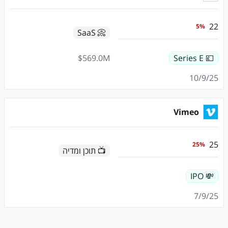
22
5
%
📀 SaaS
$
569.0
M
💷 Series E
10/9/25
Vimeo
25
25
%
📺 תוכן ומדיה
💸 IPO
7/9/25