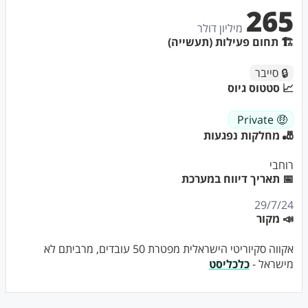
265
מיליון דולר
🏗 תחום פעילות (תעשייה)
🔒 סייבר
📈 סטטוס גיוס
🤑 Private
🎳 מחלקות נפגעות
רוחבי
📅 תאריך דיווח במערכת
29/7/24
📣 מקור
אקווה סקיוריטי הישראלית מפטרת 50 עובדים, מרביתם לא
מישראל -
כלכליסט