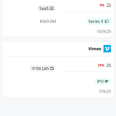
22
5
%
📀 SaaS
$
569.0
M
💷 Series E
10/9/25
Vimeo
25
25
%
📺 תוכן ומדיה
💸 IPO
7/9/25