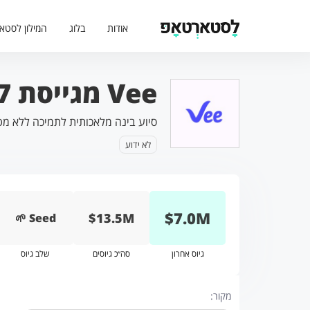
אודות
בלוג
המילון לסטא
Vee מגייסת 7 מיליון דולר
סיוע בינה מלאכותית לתמיכה ללא מט
לא ידוע
$
7.0
M
$13.5M
🌱 Seed
גיוס אחרון
סה״כ גיוסים
שלב גיוס
מקור: