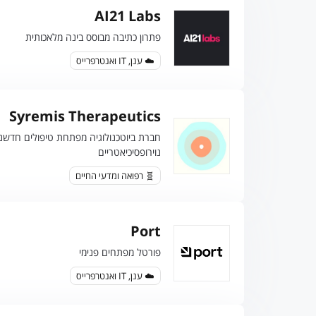
AI21 Labs
פתרון כתיבה מבוסס בינה מלאכותית
☁️ ענן, IT ואנטרפרייס
Syremis Therapeutics
חברת ביוטכנולוגיה מפתחת טיפולים חדשני
נוירופסיכיאטריים
🧬 רפואה ומדעי החיים
Port
פורטל מפתחים פנימי
☁️ ענן, IT ואנטרפרייס