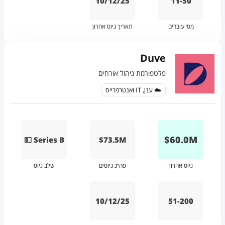
10/12/25
11-50
מס׳ עובדים
תאריך גיוס אחרון
Duve
פלטפורמת ניהול אורחים
☁️ ענן, IT ואנטרפרייס
$
60.0
M
💵 Series B
$73.5M
גיוס אחרון
סה״כ גיוסים
שלב גיוס
10/12/25
51-200