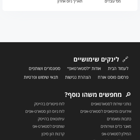
מס׳ עובדים
תאריך גיוס אחרון
🔗
לינקים שימושיים
לעמוד הבית
אודות ״לסטארטאפ״
ספונסרים ושותפים
פרסום פוסט אורח
הצהרת נגישות
תנאי שימוש ופרטיות
🔎
מחפשים משהו נוסף?
נותני שירות לסטארטאפים
לוח פיטורים בהייטק
אירועים ומיטאפים לסטארט-אפים
לוח גיוס הון סטארט-אפים
כתבות ומאמרים
עיתונאים בהייטק
מאגר כלים ושירותים
שותפים לסטארט-אפ
המילון לסטארט-אפ
קרנות הון סיכון