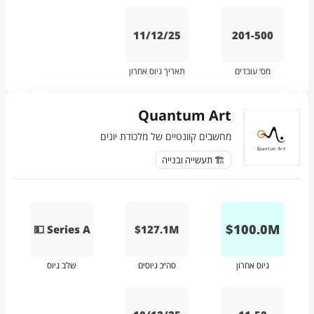
11/12/25
201-500
מס׳ עובדים
תאריך גיוס אחרון
Quantum Art
מחשבים קוונטיים של מלכודת יונים
🏗️ תעשייה ובנייה
$
100.0
M
💵 Series A
$127.1M
גיוס אחרון
סה״כ גיוסים
שלב גיוס