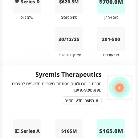
$
700.0
M
💸 Series D
$626.5M
גיוס אחרון
סה״כ גיוסים
שלב גיוס
30/12/25
201-500
מס׳ עובדים
תאריך גיוס אחרון
Syremis Therapeutics
חברת ביוטכנולוגיה מפתחת טיפולים חדשניים למצבים
נוירופסיכיאטריים
🧬 רפואה ומדעי החיים
$
165.0
M
💵 Series A
$165M