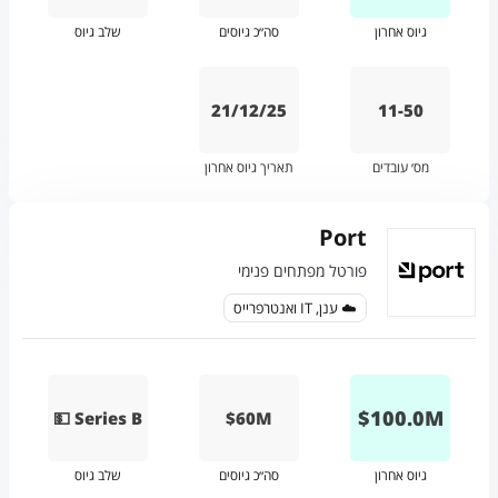
גיוס אחרון
סה״כ גיוסים
שלב גיוס
21/12/25
11-50
מס׳ עובדים
תאריך גיוס אחרון
Port
פורטל מפתחים פנימי
☁️ ענן, IT ואנטרפרייס
$
100.0
M
💵 Series B
$60M
גיוס אחרון
סה״כ גיוסים
שלב גיוס