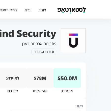
אודות
בלוג
המילון לסטא
Upwind Security מגייסת 50 מ
פתרונות אבטחה בענן
🔒 סייבר ואבטחה
$
50.0
M
$78M
לא ידוע
גיוס אחרון
סה״כ גיוסים
שלב גיוס
מקור: