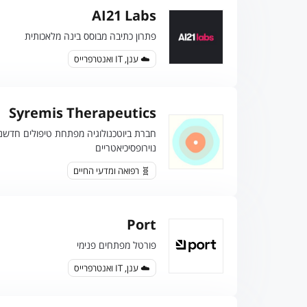
AI21 Labs
פתרון כתיבה מבוסס בינה מלאכותית
☁️ ענן, IT ואנטרפרייס
Syremis Therapeutics
חברת ביוטכנולוגיה מפתחת טיפולים חדשני
נוירופסיכיאטריים
🧬 רפואה ומדעי החיים
Port
פורטל מפתחים פנימי
☁️ ענן, IT ואנטרפרייס