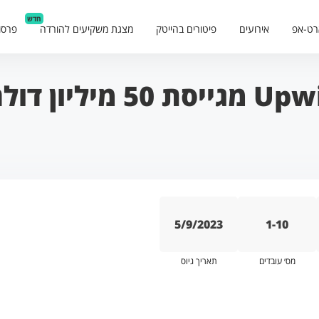
חדש
רט-אפ
אירועים
פיטורים בהייטק
מצגת משקיעים להורדה
פרסו
יליון דולר
5/9/2023
1-10
מס׳ עובדים
תאריך גיוס