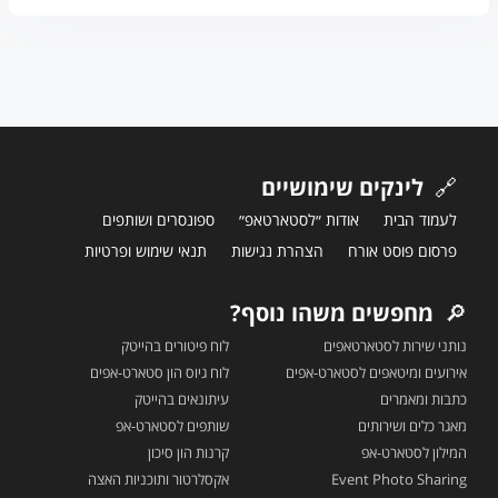
🔗
לינקים שימושיים
לעמוד הבית
אודות ״לסטארטאפ״
ספונסרים ושותפים
פרסום פוסט אורח
הצהרת נגישות
תנאי שימוש ופרטיות
🔎
מחפשים משהו נוסף?
נותני שירות לסטארטאפים
לוח פיטורים בהייטק
אירועים ומיטאפים לסטארט-אפים
לוח גיוס הון סטארט-אפים
כתבות ומאמרים
עיתונאים בהייטק
מאגר כלים ושירותים
שותפים לסטארט-אפ
המילון לסטארט-אפ
קרנות הון סיכון
Event Photo Sharing
אקסלרטור ותוכניות האצה