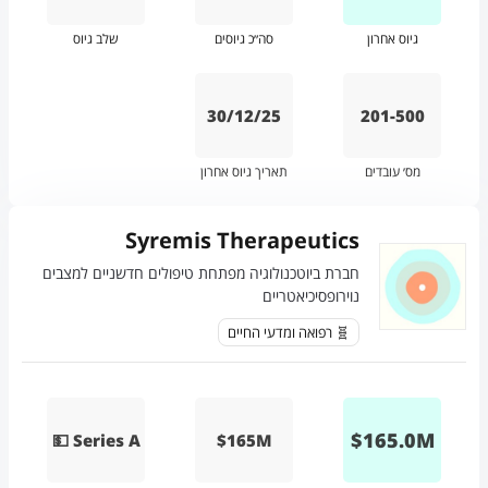
גיוס אחרון
סה״כ גיוסים
שלב גיוס
30/12/25
201-500
מס׳ עובדים
תאריך גיוס אחרון
Syremis Therapeutics
חברת ביוטכנולוגיה מפתחת טיפולים חדשניים למצבים
נוירופסיכיאטריים
🧬 רפואה ומדעי החיים
$
165.0
M
💵 Series A
$165M