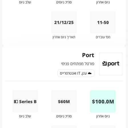
גיוס אחרון
סה״כ גיוסים
שלב גיוס
21/12/25
11-50
מס׳ עובדים
תאריך גיוס אחרון
Port
פורטל מפתחים פנימי
☁️ ענן, IT ואנטרפרייס
$
100.0
M
💵 Series B
$60M
גיוס אחרון
סה״כ גיוסים
שלב גיוס