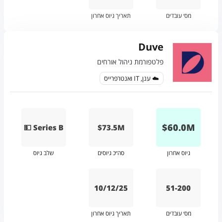
מס׳ עובדים
תאריך גיוס אחרון
Duve
פלטפורמת ניהול אורחים
☁️ ענן, IT ואנטרפרייס
$
60.0
M
💵 Series B
$73.5M
גיוס אחרון
סה״כ גיוסים
שלב גיוס
10/12/25
51-200
מס׳ עובדים
תאריך גיוס אחרון