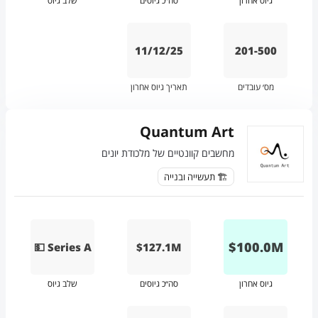
גיוס אחרון
סה״כ גיוסים
שלב גיוס
11/12/25
201-500
מס׳ עובדים
תאריך גיוס אחרון
Quantum Art
מחשבים קוונטיים של מלכודת יונים
🏗️ תעשייה ובנייה
$
100.0
M
💵 Series A
$127.1M
גיוס אחרון
סה״כ גיוסים
שלב גיוס