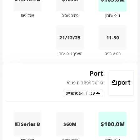
גיוס אחרון
סה״כ גיוסים
שלב גיוס
21/12/25
11-50
מס׳ עובדים
תאריך גיוס אחרון
Port
פורטל מפתחים פנימי
☁️ ענן, IT ואנטרפרייס
$
100.0
M
💵 Series B
$60M