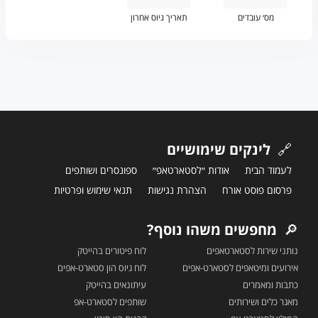
מס׳ עובדים
תאריך גיוס אחרון
🔗
לינקים שימושיים
לעמוד הבית
אודות ״לסטארטאפ״
ספונסרים ושותפים
פרסום פוסט אורח
הצהרת נגישות
תנאי שימוש ופרטיות
🔎
מחפשים משהו נוסף?
נותני שירות לסטארטאפים
לוח פיטורים בהייטק
אירועים ומיטאפים לסטארט-אפים
לוח גיוס הון סטארט-אפים
כתבות ומאמרים
עיתונאים בהייטק
מאגר כלים ושירותים
שותפים לסטארט-אפ