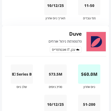
10/12/25
11-50
מס׳ עובדים
תאריך גיוס אחרון
Duve
פלטפורמת ניהול אורחים
☁️ ענן, IT ואנטרפרייס
$
60.0
M
💵 Series B
$73.5M
גיוס אחרון
סה״כ גיוסים
שלב גיוס
10/12/25
51-200