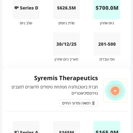
$
700.0
M
💸 Series D
$626.5M
גיוס אחרון
סה״כ גיוסים
שלב גיוס
30/12/25
201-500
מס׳ עובדים
תאריך גיוס אחרון
Syremis Therapeutics
חברת ביוטכנולוגיה מפתחת טיפולים חדשניים למצבים
נוירופסיכיאטריים
🧬 רפואה ומדעי החיים
$
165.0
M
💵 Series A
$165M