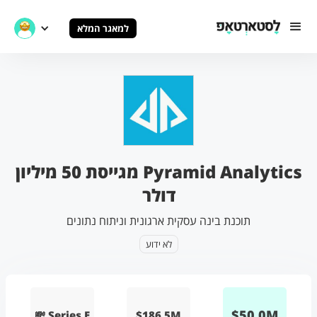
למאגר המלא
Pyramid Analytics מגייסת 50 מיליון
דולר
תוכנת בינה עסקית ארגונית וניתוח נתונים
לא ידוע
$
50.0
M
💸 Series E
$186.5M