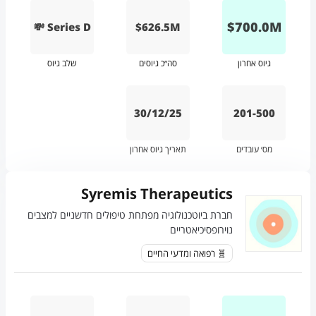
$
700.0
M
💸 Series D
$626.5M
גיוס אחרון
סה״כ גיוסים
שלב גיוס
30/12/25
201-500
מס׳ עובדים
תאריך גיוס אחרון
Syremis Therapeutics
חברת ביוטכנולוגיה מפתחת טיפולים חדשניים למצבים
נוירופסיכיאטריים
🧬 רפואה ומדעי החיים