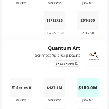
גיוס אחרון
סה״כ גיוסים
שלב גיוס
11/12/25
201-500
מס׳ עובדים
תאריך גיוס אחרון
Quantum Art
מחשבים קוונטיים של מלכודת יונים
🏗️ תעשייה ובנייה
$
100.0
M
💵 Series A
$127.1M
גיוס אחרון
סה״כ גיוסים
שלב גיוס