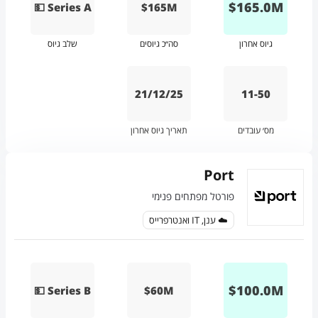
$
165.0
M
💵 Series A
$165M
גיוס אחרון
סה״כ גיוסים
שלב גיוס
21/12/25
11-50
מס׳ עובדים
תאריך גיוס אחרון
Port
פורטל מפתחים פנימי
☁️ ענן, IT ואנטרפרייס
$
100.0
M
💵 Series B
$60M