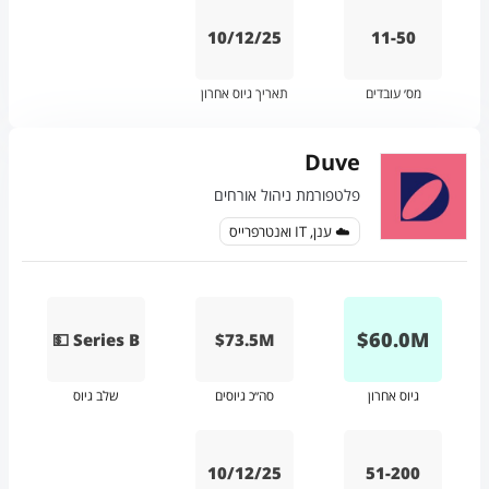
10/12/25
11-50
מס׳ עובדים
תאריך גיוס אחרון
Duve
פלטפורמת ניהול אורחים
☁️ ענן, IT ואנטרפרייס
$
60.0
M
💵 Series B
$73.5M
גיוס אחרון
סה״כ גיוסים
שלב גיוס
10/12/25
51-200