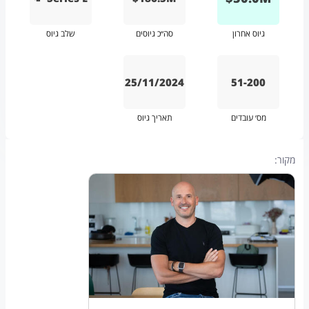
גיוס אחרון
סה״כ גיוסים
שלב גיוס
25/11/2024
51-200
מס׳ עובדים
תאריך גיוס
מקור: