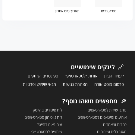
מס׳ עובדים
תאריך גיוס אחרון
🔗
לינקים שימושיים
לעמוד הבית
אודות ״לסטארטאפ״
ספונסרים ושותפים
פרסום פוסט אורח
הצהרת נגישות
תנאי שימוש ופרטיות
🔎
מחפשים משהו נוסף?
נותני שירות לסטארטאפים
לוח פיטורים בהייטק
אירועים ומיטאפים לסטארט-אפים
לוח גיוס הון סטארט-אפים
כתבות ומאמרים
עיתונאים בהייטק
מאגר כלים ושירותים
שותפים לסטארט-אפ