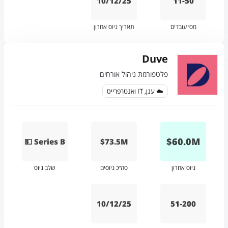
10/12/25
11-50
מס׳ עובדים
תאריך גיוס אחרון
Duve
פלטפורמת ניהול אורחים
☁️ ענן, IT ואנטרפרייס
$
60.0
M
💵 Series B
$73.5M
גיוס אחרון
סה״כ גיוסים
שלב גיוס
10/12/25
51-200