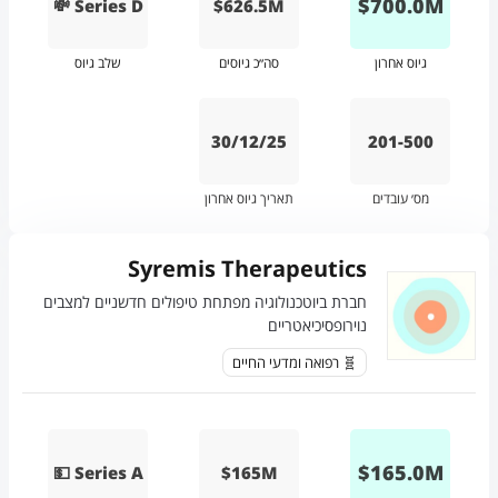
$
700.0
M
💸 Series D
$626.5M
גיוס אחרון
סה״כ גיוסים
שלב גיוס
30/12/25
201-500
מס׳ עובדים
תאריך גיוס אחרון
Syremis Therapeutics
חברת ביוטכנולוגיה מפתחת טיפולים חדשניים למצבים
נוירופסיכיאטריים
🧬 רפואה ומדעי החיים
$
165.0
M
💵 Series A
$165M