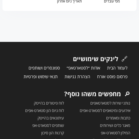
מס׳ עובדים
תאריך גיוס אחרון
🔗
לינקים שימושיים
לעמוד הבית
אודות ״לסטארטאפ״
ספונסרים ושותפים
פרסום פוסט אורח
הצהרת נגישות
תנאי שימוש ופרטיות
🔎
מחפשים משהו נוסף?
נותני שירות לסטארטאפים
לוח פיטורים בהייטק
אירועים ומיטאפים לסטארט-אפים
לוח גיוס הון סטארט-אפים
כתבות ומאמרים
עיתונאים בהייטק
מאגר כלים ושירותים
שותפים לסטארט-אפ
המילון לסטארט-אפ
קרנות הון סיכון