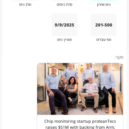
גיוס אחרון
סה״כ גיוסים
שלב גיוס
9/9/2025
201-500
מס׳ עובדים
תאריך גיוס
מקור:
Chip monitoring startup proteanTecs
raises $51M with backing from Arm,