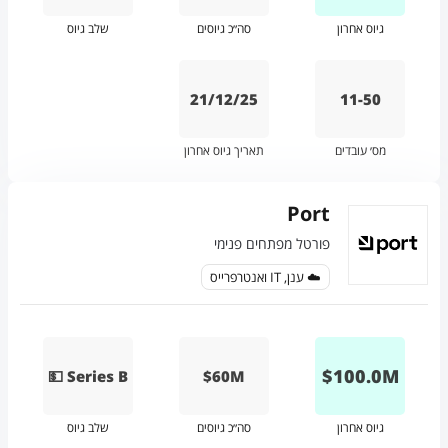
גיוס אחרון
סה״כ גיוסים
שלב גיוס
21/12/25
11-50
מס׳ עובדים
תאריך גיוס אחרון
Port
פורטל מפתחים פנימי
☁️ ענן, IT ואנטרפרייס
$
100.0
M
💵 Series B
$60M
גיוס אחרון
סה״כ גיוסים
שלב גיוס