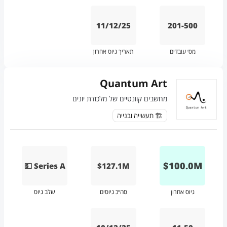
11/12/25
201-500
מס׳ עובדים
תאריך גיוס אחרון
Quantum Art
מחשבים קוונטיים של מלכודת יונים
🏗️ תעשייה ובנייה
$
100.0
M
💵 Series A
$127.1M
גיוס אחרון
סה״כ גיוסים
שלב גיוס