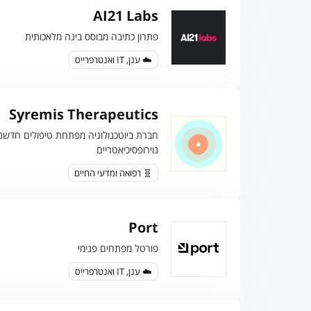
AI21 Labs
פתרון כתיבה מבוסס בינה מלאכותית
☁️ ענן, IT ואנטרפרייס
Syremis Therapeutics
חברת ביוטכנולוגיה מפתחת טיפולים חדשני
נוירופסיכיאטריים
🧬 רפואה ומדעי החיים
Port
פורטל מפתחים פנימי
☁️ ענן, IT ואנטרפרייס