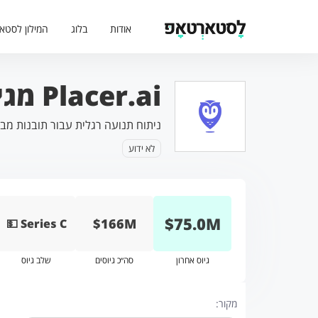
אודות
בלוג
המילון לסטא
Placer.ai מגייסת 75 מיליון דולר
ניתוח תנועה רגלית עבור תובנות מבו
לא ידוע
$
75.0
M
$166M
💵 Series C
גיוס אחרון
סה״כ גיוסים
שלב גיוס
מקור: