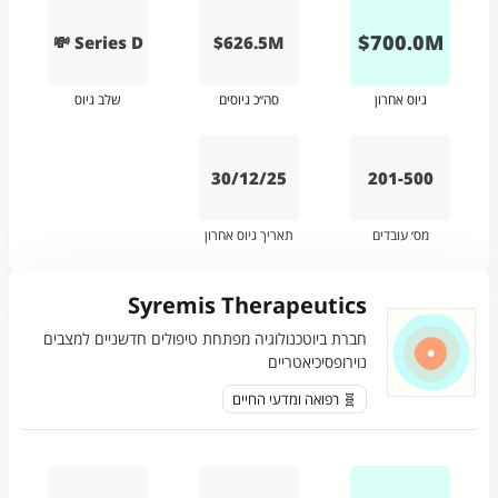
$
700.0
M
💸 Series D
$626.5M
גיוס אחרון
סה״כ גיוסים
שלב גיוס
30/12/25
201-500
מס׳ עובדים
תאריך גיוס אחרון
Syremis Therapeutics
חברת ביוטכנולוגיה מפתחת טיפולים חדשניים למצבים
נוירופסיכיאטריים
🧬 רפואה ומדעי החיים