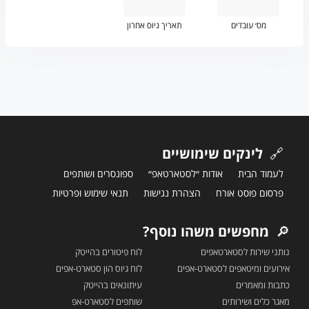
מס׳ עובדים
תאריך גיוס אחרון
🔗
לינקים שימושיים
לעמוד הבית
אודות ״לסטארטאפ״
ספונסרים ושותפים
פרסום פוסט אורח
הצהרת נגישות
תנאי שימוש ופרטיות
🔎
מחפשים משהו נוסף?
נותני שירות לסטארטאפים
לוח פיטורים בהייטק
אירועים ומיטאפים לסטארט-אפים
לוח גיוס הון סטארט-אפים
כתבות ומאמרים
עיתונאים בהייטק
מאגר כלים ושירותים
שותפים לסטארט-אפ