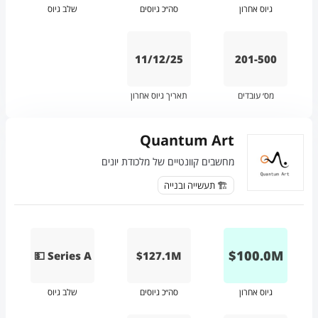
גיוס אחרון
סה״כ גיוסים
שלב גיוס
11/12/25
201-500
מס׳ עובדים
תאריך גיוס אחרון
Quantum Art
מחשבים קוונטיים של מלכודת יונים
🏗️ תעשייה ובנייה
$
100.0
M
💵 Series A
$127.1M
גיוס אחרון
סה״כ גיוסים
שלב גיוס