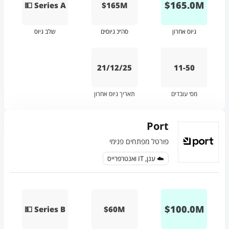
$
165.0
M
💵 Series A
$165M
גיוס אחרון
סה״כ גיוסים
שלב גיוס
21/12/25
11-50
מס׳ עובדים
תאריך גיוס אחרון
Port
פורטל מפתחים פנימי
☁️ ענן, IT ואנטרפרייס
$
100.0
M
💵 Series B
$60M