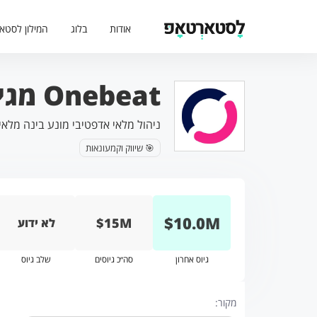
אודות
בלוג
המילון לסטא
Onebeat מגייסת 10 מיליון דולר
ניהול מלאי אדפטיבי מונע בינה מלאי
🎯 שיווק וקמעונאות
$
10.0
M
$15M
לא ידוע
גיוס אחרון
סה״כ גיוסים
שלב גיוס
מקור: