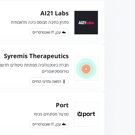
AI21 Labs
פתרון כתיבה מבוסס בינה מלאכותית
☁️ ענן, IT ואנטרפרייס
Syremis Therapeutics
חברת ביוטכנולוגיה מפתחת טיפולים חדשני
נוירופסיכיאטריים
🧬 רפואה ומדעי החיים
Port
פורטל מפתחים פנימי
☁️ ענן, IT ואנטרפרייס