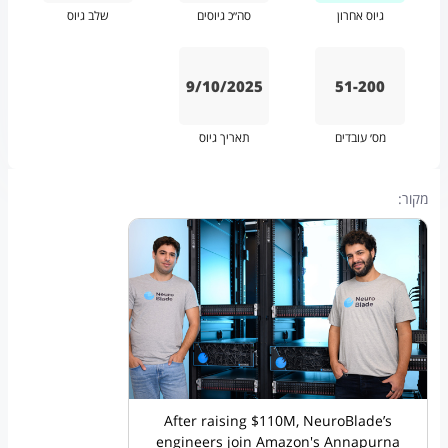
גיוס אחרון
סה״כ גיוסים
שלב גיוס
9/10/2025
51-200
מס׳ עובדים
תאריך גיוס
מקור:
After raising $110M, NeuroBlade’s
engineers join Amazon's Annapurna