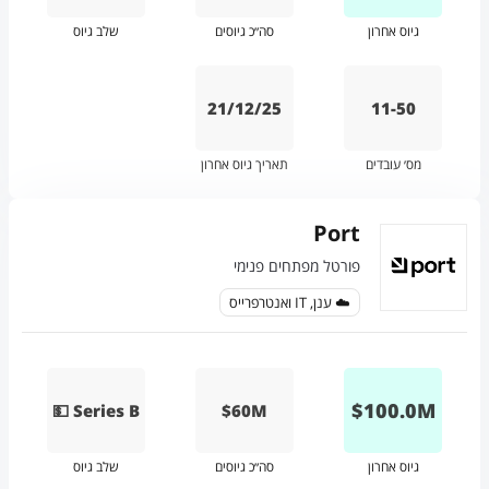
גיוס אחרון
סה״כ גיוסים
שלב גיוס
21/12/25
11-50
מס׳ עובדים
תאריך גיוס אחרון
Port
פורטל מפתחים פנימי
☁️ ענן, IT ואנטרפרייס
$
100.0
M
💵 Series B
$60M
גיוס אחרון
סה״כ גיוסים
שלב גיוס