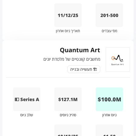
11/12/25
201-500
מס׳ עובדים
תאריך גיוס אחרון
Quantum Art
מחשבים קוונטיים של מלכודת יונים
🏗️ תעשייה ובנייה
$
100.0
M
💵 Series A
$127.1M
גיוס אחרון
סה״כ גיוסים
שלב גיוס