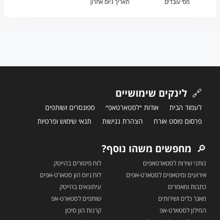
מס׳ עובדים
תאריך גיוס אחרון
🔗
לינקים שימושיים
לעמוד הבית
אודות ״לסטארטאפ״
ספונסרים ושותפים
פרסום פוסט אורח
הצהרת נגישות
תנאי שימוש ופרטיות
🔎
מחפשים משהו נוסף?
נותני שירות לסטארטאפים
לוח פיטורים בהייטק
אירועים ומיטאפים לסטארט-אפים
לוח גיוס הון סטארט-אפים
כתבות ומאמרים
עיתונאים בהייטק
מאגר כלים ושירותים
שותפים לסטארט-אפ
המילון לסטארט-אפ
קרנות הון סיכון