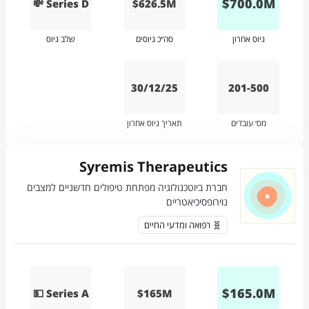
$
700.0
M
💸 Series D
$626.5M
גיוס אחרון
סה״כ גיוסים
שלב גיוס
30/12/25
201-500
מס׳ עובדים
תאריך גיוס אחרון
Syremis Therapeutics
חברת ביוטכנולוגיה מפתחת טיפולים חדשניים למצבים
נוירופסיכיאטריים
🧬 רפואה ומדעי החיים
$
165.0
M
💵 Series A
$165M