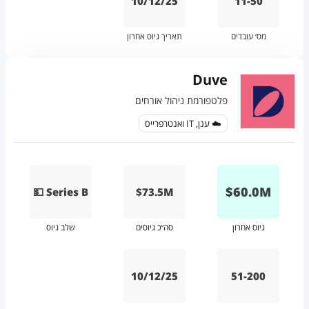
10/12/25
11-50
מס׳ עובדים
תאריך גיוס אחרון
Duve
פלטפורמת ניהול אורחים
☁️ ענן, IT ואנטרפרייס
$
60.0
M
💵 Series B
$73.5M
גיוס אחרון
סה״כ גיוסים
שלב גיוס
10/12/25
51-200