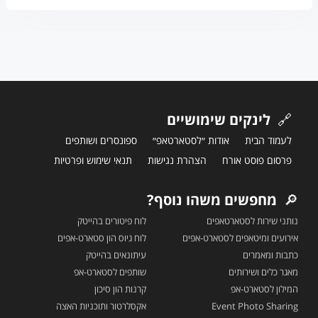
🔗
לינקים שימושיים
לעמוד הבית
אודות ״לסטארטאפ״
ספונסרים ושותפים
פרסום פוסט אורח
הצהרת נגישות
תנאי שימוש ופרטיות
🔎
מחפשים משהו נוסף?
נותני שירות לסטארטאפים
לוח פיטורים בהייטק
אירועים ומיטאפים לסטארט-אפים
לוח גיוס הון סטארט-אפים
כתבות ומאמרים
עיתונאים בהייטק
מאגר כלים ושירותים
שותפים לסטארט-אפ
המילון לסטארט-אפ
קרנות הון סיכון
Event Photo Sharing
אקסלרטור ותוכניות האצה