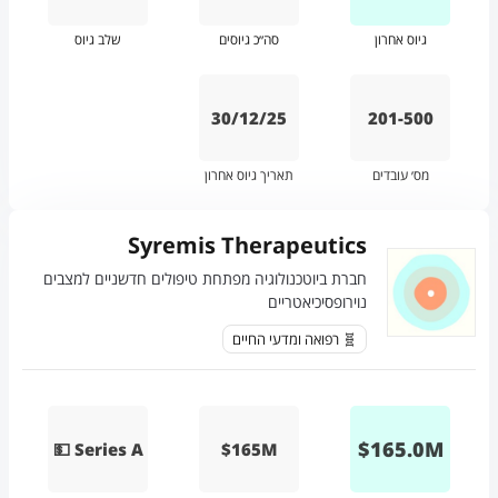
גיוס אחרון
סה״כ גיוסים
שלב גיוס
30/12/25
201-500
מס׳ עובדים
תאריך גיוס אחרון
Syremis Therapeutics
חברת ביוטכנולוגיה מפתחת טיפולים חדשניים למצבים
נוירופסיכיאטריים
🧬 רפואה ומדעי החיים
$
165.0
M
💵 Series A
$165M