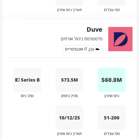
מס׳ עובדים
תאריך גיוס אחרון
Duve
פלטפורמת ניהול אורחים
☁️ ענן, IT ואנטרפרייס
$
60.0
M
💵 Series B
$73.5M
גיוס אחרון
סה״כ גיוסים
שלב גיוס
10/12/25
51-200
מס׳ עובדים
תאריך גיוס אחרון