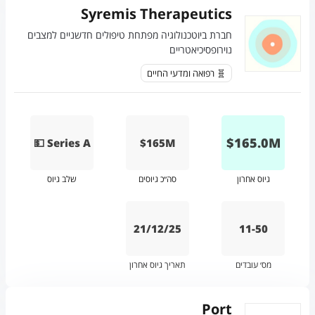
Syremis Therapeutics
חברת ביוטכנולוגיה מפתחת טיפולים חדשניים למצבים
נוירופסיכיאטריים
🧬 רפואה ומדעי החיים
$
165.0
M
💵 Series A
$165M
גיוס אחרון
סה״כ גיוסים
שלב גיוס
21/12/25
11-50
מס׳ עובדים
תאריך גיוס אחרון
Port