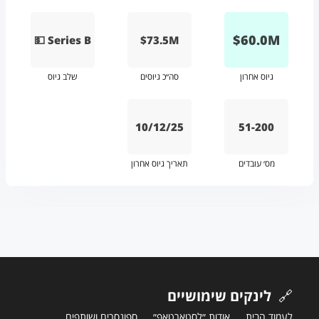
$
60.0
M
💵 Series B
$73.5M
גיוס אחרון
סה״כ גיוסים
שלב גיוס
10/12/25
51-200
מס׳ עובדים
תאריך גיוס אחרון
🔗
לינקים שימושיים
לעמוד הבית
אודות ״לסטארטאפ״
ספונסרים ושותפים