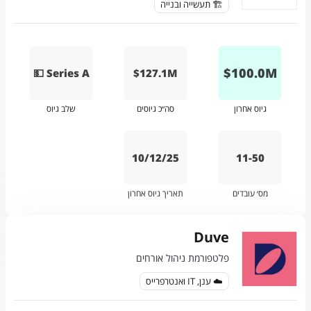
🏗️ תעשייה ובנייה
$
100.0
M
💵 Series A
$127.1M
גיוס אחרון
סה״כ גיוסים
שלב גיוס
10/12/25
11-50
מס׳ עובדים
תאריך גיוס אחרון
Duve
פלטפורמת ניהול אורחים
☁️ ענן, IT ואנטרפרייס