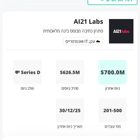
AI21 Labs
פתרון כתיבה מבוסס בינה מלאכותית
☁️ ענן, IT ואנטרפרייס
$
700.0
M
💸 Series D
$626.5M
גיוס אחרון
סה״כ גיוסים
שלב גיוס
30/12/25
201-500
מס׳ עובדים
תאריך גיוס אחרון