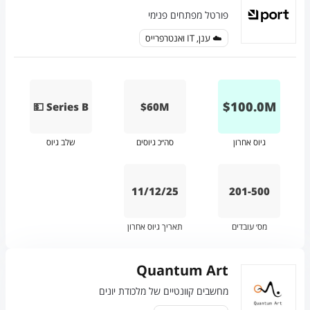
פורטל מפתחים פנימי
☁️ ענן, IT ואנטרפרייס
$
100.0
M
💵 Series B
$60M
גיוס אחרון
סה״כ גיוסים
שלב גיוס
11/12/25
201-500
מס׳ עובדים
תאריך גיוס אחרון
Quantum Art
מחשבים קוונטיים של מלכודת יונים