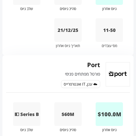
גיוס אחרון
סה״כ גיוסים
שלב גיוס
21/12/25
11-50
מס׳ עובדים
תאריך גיוס אחרון
Port
פורטל מפתחים פנימי
☁️ ענן, IT ואנטרפרייס
$
100.0
M
💵 Series B
$60M
גיוס אחרון
סה״כ גיוסים
שלב גיוס