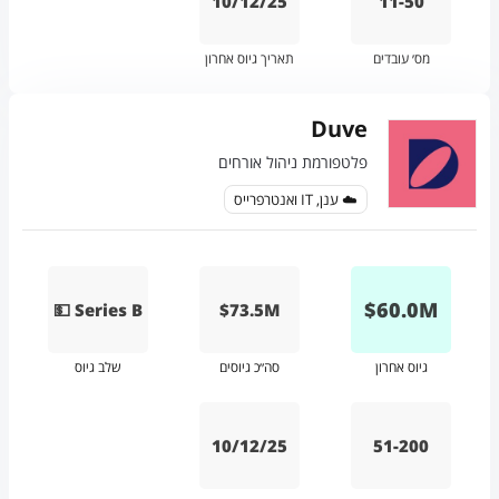
10/12/25
11-50
מס׳ עובדים
תאריך גיוס אחרון
Duve
פלטפורמת ניהול אורחים
☁️ ענן, IT ואנטרפרייס
$
60.0
M
💵 Series B
$73.5M
גיוס אחרון
סה״כ גיוסים
שלב גיוס
10/12/25
51-200