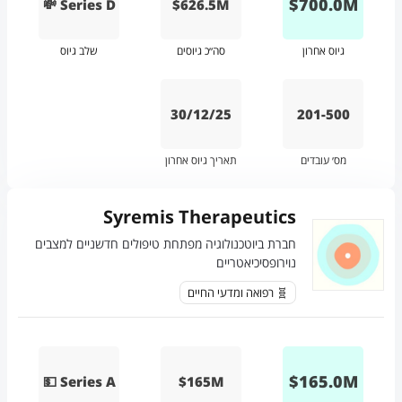
$
700.0
M
💸 Series D
$626.5M
גיוס אחרון
סה״כ גיוסים
שלב גיוס
30/12/25
201-500
מס׳ עובדים
תאריך גיוס אחרון
Syremis Therapeutics
חברת ביוטכנולוגיה מפתחת טיפולים חדשניים למצבים
נוירופסיכיאטריים
🧬 רפואה ומדעי החיים
$
165.0
M
💵 Series A
$165M