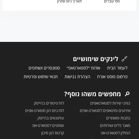
מס׳ עובדים
תאריך גיוס אחרון
🔗
לינקים שימושיים
לעמוד הבית
אודות ״לסטארטאפ״
ספונסרים ושותפים
פרסום פוסט אורח
הצהרת נגישות
תנאי שימוש ופרטיות
🔎
מחפשים משהו נוסף?
נותני שירות לסטארטאפים
לוח פיטורים בהייטק
אירועים ומיטאפים לסטארט-אפים
לוח גיוס הון סטארט-אפים
כתבות ומאמרים
עיתונאים בהייטק
מאגר כלים ושירותים
שותפים לסטארט-אפ
המילון לסטארט-אפ
קרנות הון סיכון