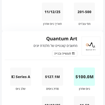
11/12/25
201-500
מס׳ עובדים
תאריך גיוס אחרון
Quantum Art
מחשבים קוונטיים של מלכודת יונים
🏗️ תעשייה ובנייה
$
100.0
M
💵 Series A
$127.1M
גיוס אחרון
סה״כ גיוסים
שלב גיוס