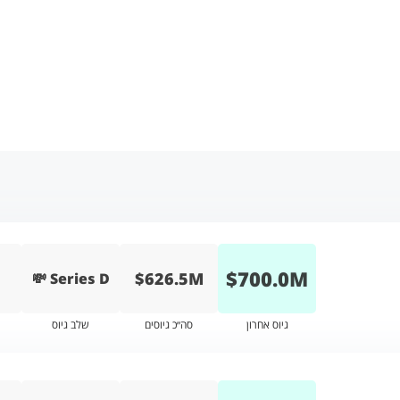
$
700.0
M
$626.5M
💸 Series D
גיוס אחרון
סה״כ גיוסים
שלב גיוס