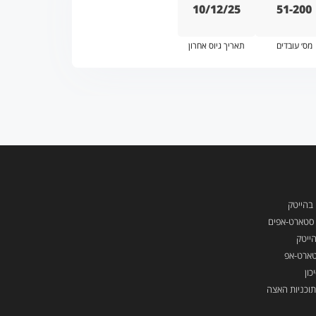
10/12/25
51-200
מס׳ עובדים
תאריך גיוס אחרון
 בהייטק
ן סטארט-אפים
ייטק
טארט-אפ
כון
תוכניות האצה