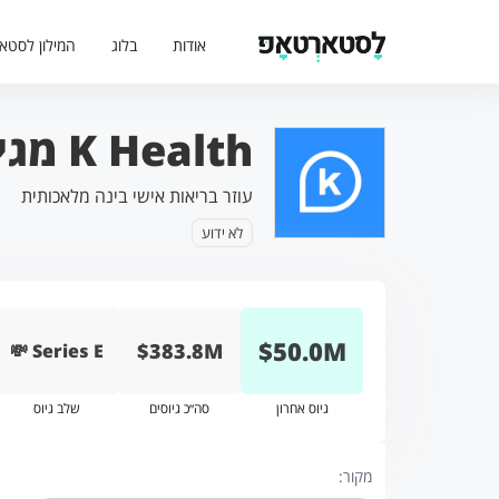
אודות
בלוג
המילון לסטא
K Health מגייסת 50 מיליון דולר
עוזר בריאות אישי בינה מלאכותית
לא ידוע
$
50.0
M
$383.8M
💸 Series E
גיוס אחרון
סה״כ גיוסים
שלב גיוס
מקור: