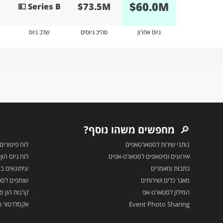
$
60.0
M
$73.5M
💵 Series B
גיוס אחרון
סה״כ גיוסים
שלב גיוס
🔎
מחפשים משהו נוסף?
נותני שירות לסטארטאפים
לוח פיטורים
אירועים ומיטאפים לסטארט-אפים
לוח גיוס הו
כתבות ומאמרים
עיתונאים בה
מאגר כלים ושירותים
שותפים לס
המילון לסטארט-אפ
קרנות הון סי
Event Photo Sharing
אקסלרטור ו