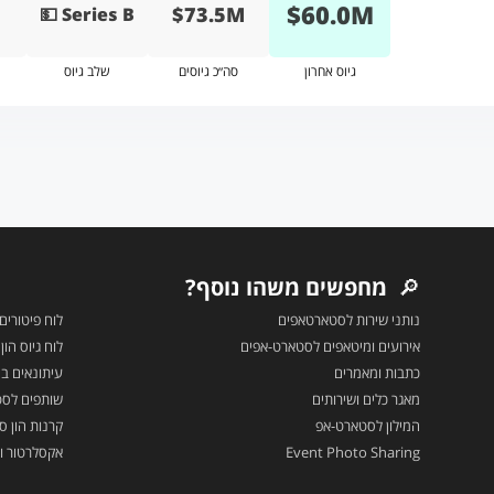
$
60.0
M
$73.5M
💵 Series B
גיוס אחרון
סה״כ גיוסים
שלב גיוס
🔎
מחפשים משהו נוסף?
נותני שירות לסטארטאפים
לוח פיטורים
אירועים ומיטאפים לסטארט-אפים
לוח גיוס הו
כתבות ומאמרים
עיתונאים בה
מאגר כלים ושירותים
שותפים לס
המילון לסטארט-אפ
קרנות הון סי
Event Photo Sharing
אקסלרטור ו