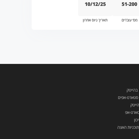
10/12/25
51-200
מס׳ עובדים
תאריך גיוס אחרון
 בהייטק
ן סטארט-אפים
ייטק
טארט-אפ
כון
תוכניות האצה