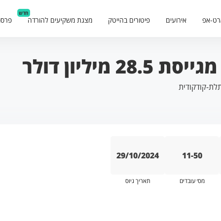
חדש
רט-אפ
אירועים
פיטורים בהייטק
מצגת משקיעים להורדה
פרסו
לת-קודקודית
29/10/2024
11-50
מס׳ עובדים
תאריך גיוס