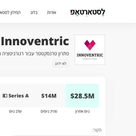
אודות
בלוג
המילון לסטא
Innoventric מגייסת 28.5 מיליון דולר
פתרון טרנסקטטר עבור רגורגיטציה ת
לא ידוע
$
28.5
M
$14M
💵 Series A
גיוס אחרון
סה״כ גיוסים
שלב גיוס
מקור: