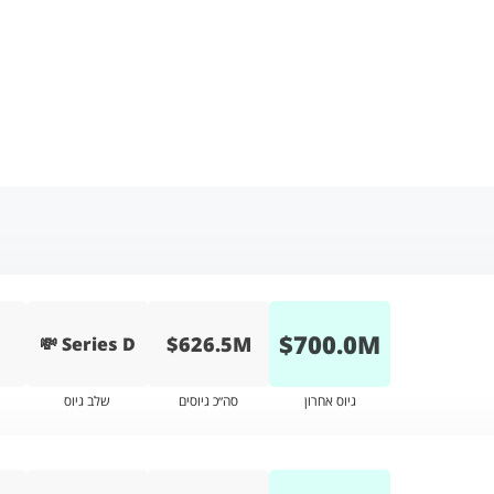
$
700.0
M
$626.5M
💸 Series D
גיוס אחרון
סה״כ גיוסים
שלב גיוס