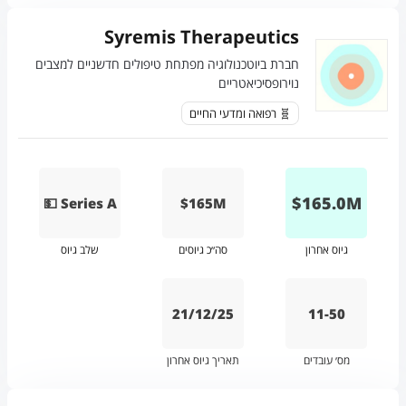
Syremis Therapeutics
חברת ביוטכנולוגיה מפתחת טיפולים חדשניים למצבים
נוירופסיכיאטריים
🧬 רפואה ומדעי החיים
$
165.0
M
💵 Series A
$165M
גיוס אחרון
סה״כ גיוסים
שלב גיוס
21/12/25
11-50
מס׳ עובדים
תאריך גיוס אחרון