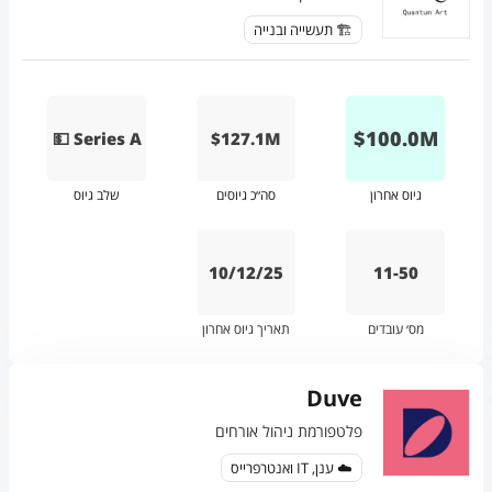
🏗️ תעשייה ובנייה
$
100.0
M
💵 Series A
$127.1M
גיוס אחרון
סה״כ גיוסים
שלב גיוס
10/12/25
11-50
מס׳ עובדים
תאריך גיוס אחרון
Duve
פלטפורמת ניהול אורחים
☁️ ענן, IT ואנטרפרייס