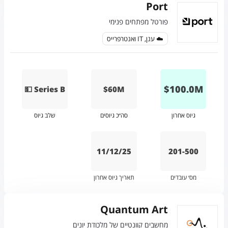
Port
פורטל מפתחים פנימי
☁️ ענן, IT ואנטרפרייס
$
100.0
M
💵 Series B
$60M
גיוס אחרון
סה״כ גיוסים
שלב גיוס
11/12/25
201-500
מס׳ עובדים
תאריך גיוס אחרון
Quantum Art
מחשבים קוונטיים של מלכודת יונים