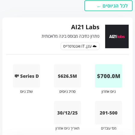
לכל הגיוסים ←
AI21 Labs
פתרון כתיבה מבוסס בינה מלאכותית
☁️ ענן, IT ואנטרפרייס
$
700.0
M
💸 Series D
$626.5M
גיוס אחרון
סה״כ גיוסים
שלב גיוס
30/12/25
201-500
מס׳ עובדים
תאריך גיוס אחרון