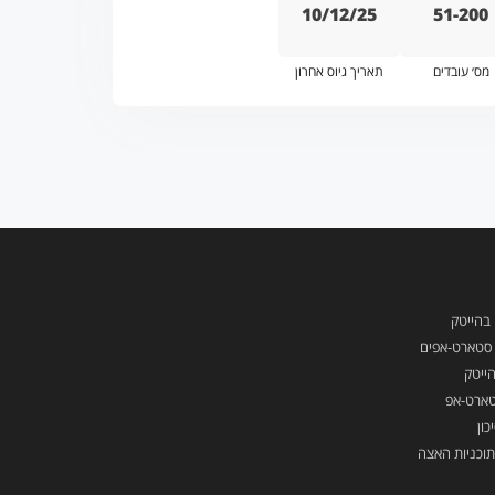
10/12/25
51-200
מס׳ עובדים
תאריך גיוס אחרון
 בהייטק
ן סטארט-אפים
ייטק
טארט-אפ
כון
תוכניות האצה