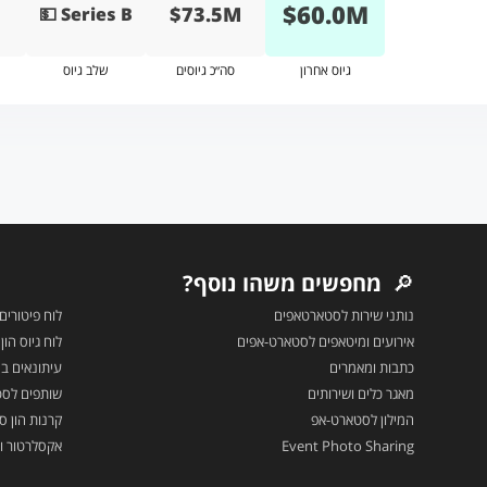
$
60.0
M
$73.5M
💵 Series B
גיוס אחרון
סה״כ גיוסים
שלב גיוס
🔎
מחפשים משהו נוסף?
נותני שירות לסטארטאפים
לוח פיטורים
אירועים ומיטאפים לסטארט-אפים
לוח גיוס הו
כתבות ומאמרים
עיתונאים בה
מאגר כלים ושירותים
שותפים לס
המילון לסטארט-אפ
קרנות הון סי
Event Photo Sharing
אקסלרטור ו