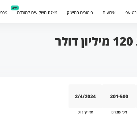
חדש
רט-אפ
אירועים
פיטורים בהייטק
מצגת משקיעים להורדה
פרסו
2/4/2024
201-500
מס׳ עובדים
תאריך גיוס