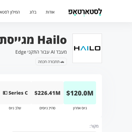
אודות
בלוג
המילון לסטא
Hailo מגייסת 120 מיליון דולר
מעבד AI עבור התקני Edge
🚗 תחבורה חכמה
$
120.0
M
$226.41M
💵 Series C
גיוס אחרון
סה״כ גיוסים
שלב גיוס
מקור: