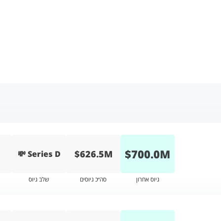
$
700.0
M
$626.5M
💸 Series D
גיוס אחרון
סה״כ גיוסים
שלב גיוס