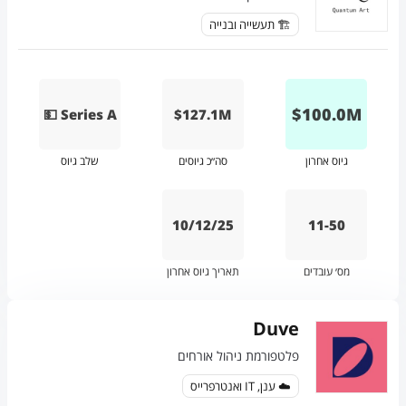
🏗️ תעשייה ובנייה
$
100.0
M
💵 Series A
$127.1M
גיוס אחרון
סה״כ גיוסים
שלב גיוס
10/12/25
11-50
מס׳ עובדים
תאריך גיוס אחרון
Duve
פלטפורמת ניהול אורחים
☁️ ענן, IT ואנטרפרייס