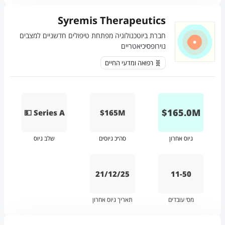
Syremis Therapeutics
חברת ביוטכנולוגיה מפתחת טיפולים חדשניים למצבים
נוירופסיכיאטריים
🧬 רפואה ומדעי החיים
$
165.0
M
💵 Series A
$165M
גיוס אחרון
סה״כ גיוסים
שלב גיוס
21/12/25
11-50
מס׳ עובדים
תאריך גיוס אחרון