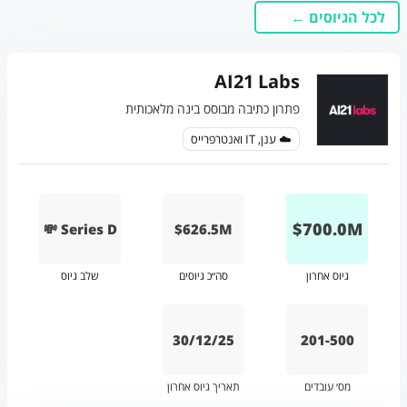
לכל הגיוסים ←
AI21 Labs
פתרון כתיבה מבוסס בינה מלאכותית
☁️ ענן, IT ואנטרפרייס
$
700.0
M
💸 Series D
$626.5M
גיוס אחרון
סה״כ גיוסים
שלב גיוס
30/12/25
201-500
מס׳ עובדים
תאריך גיוס אחרון