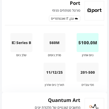
Port
פורטל מפתחים פנימי
☁️ ענן, IT ואנטרפרייס
$
100.0
M
💵 Series B
$60M
גיוס אחרון
סה״כ גיוסים
שלב גיוס
11/12/25
201-500
מס׳ עובדים
תאריך גיוס אחרון
Quantum Art
מחשבים קוונטיים של מלכודת יונים