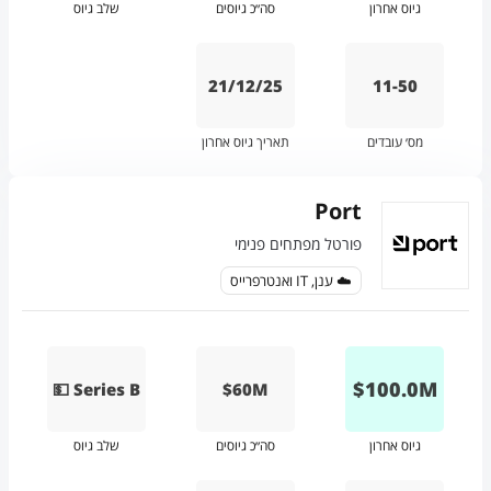
גיוס אחרון
סה״כ גיוסים
שלב גיוס
21/12/25
11-50
מס׳ עובדים
תאריך גיוס אחרון
Port
פורטל מפתחים פנימי
☁️ ענן, IT ואנטרפרייס
$
100.0
M
💵 Series B
$60M
גיוס אחרון
סה״כ גיוסים
שלב גיוס