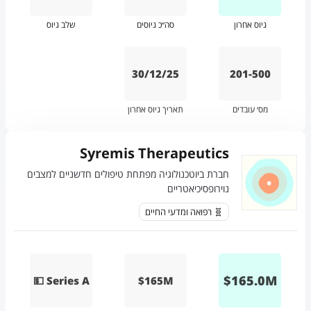
גיוס אחרון
סה״כ גיוסים
שלב גיוס
30/12/25
201-500
מס׳ עובדים
תאריך גיוס אחרון
Syremis Therapeutics
חברת ביוטכנולוגיה מפתחת טיפולים חדשניים למצבים
נוירופסיכיאטריים
🧬 רפואה ומדעי החיים
$
165.0
M
💵 Series A
$165M