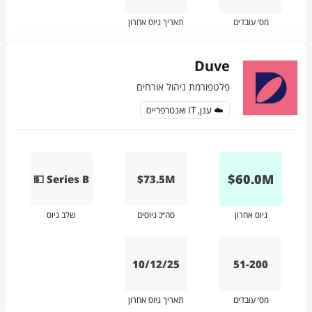
מס׳ עובדים
תאריך גיוס אחרון
Duve
פלטפורמת ניהול אורחים
☁️ ענן, IT ואנטרפרייס
$
60.0
M
💵 Series B
$73.5M
גיוס אחרון
סה״כ גיוסים
שלב גיוס
10/12/25
51-200
מס׳ עובדים
תאריך גיוס אחרון