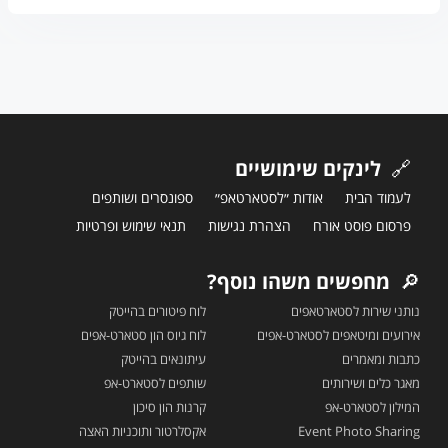
🔗
לינקים שימושיים
לעמוד הבית
אודות ״לסטארטאפ״
ספונסרים ושותפים
פרסום פוסט אורח
הצהרת נגישות
תנאי שימוש ופרטיות
🔎
מחפשים משהו נוסף?
נותני שירות לסטארטאפים
לוח פיטורים בהייטק
אירועים ומיטאפים לסטארט-אפים
לוח גיוס הון סטארט-אפים
כתבות ומאמרים
עיתונאים בהייטק
מאגר כלים ושירותים
שותפים לסטארט-אפ
המילון לסטארט-אפ
קרנות הון סיכון
Event Photo Sharing
אקסלרטור ותוכניות האצה