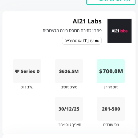
AI21 Labs
פתרון כתיבה מבוסס בינה מלאכותית
☁️ ענן, IT ואנטרפרייס
$
700.0
M
💸 Series D
$626.5M
גיוס אחרון
סה״כ גיוסים
שלב גיוס
30/12/25
201-500
מס׳ עובדים
תאריך גיוס אחרון