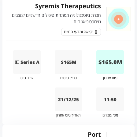
Syremis Therapeutics
חברת ביוטכנולוגיה מפתחת טיפולים חדשניים למצבים
נוירופסיכיאטריים
🧬 רפואה ומדעי החיים
$
165.0
M
💵 Series A
$165M
גיוס אחרון
סה״כ גיוסים
שלב גיוס
21/12/25
11-50
מס׳ עובדים
תאריך גיוס אחרון
Port