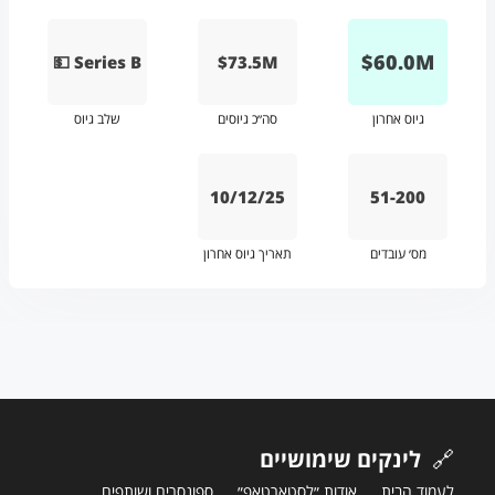
$
60.0
M
💵 Series B
$73.5M
גיוס אחרון
סה״כ גיוסים
שלב גיוס
10/12/25
51-200
מס׳ עובדים
תאריך גיוס אחרון
🔗
לינקים שימושיים
לעמוד הבית
אודות ״לסטארטאפ״
ספונסרים ושותפים