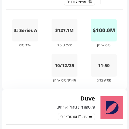
🏗️ תעשייה ובנייה
$
100.0
M
💵 Series A
$127.1M
גיוס אחרון
סה״כ גיוסים
שלב גיוס
10/12/25
11-50
מס׳ עובדים
תאריך גיוס אחרון
Duve
פלטפורמת ניהול אורחים
☁️ ענן, IT ואנטרפרייס