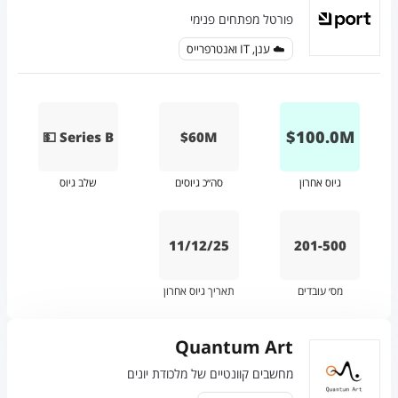
פורטל מפתחים פנימי
☁️ ענן, IT ואנטרפרייס
$
100.0
M
💵 Series B
$60M
גיוס אחרון
סה״כ גיוסים
שלב גיוס
11/12/25
201-500
מס׳ עובדים
תאריך גיוס אחרון
Quantum Art
מחשבים קוונטיים של מלכודת יונים