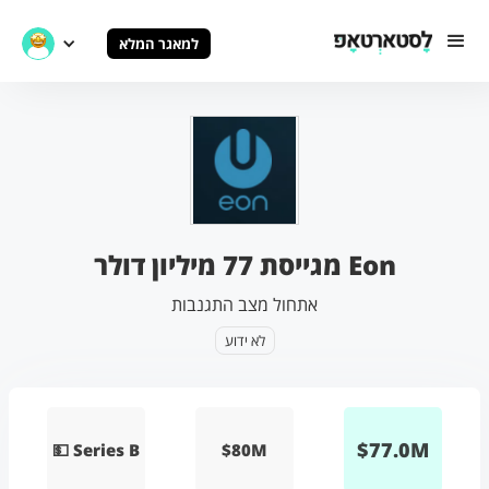
למאגר המלא
Eon מגייסת 77 מיליון דולר
אתחול מצב התגנבות
לא ידוע
$
77.0
M
💵 Series B
$80M