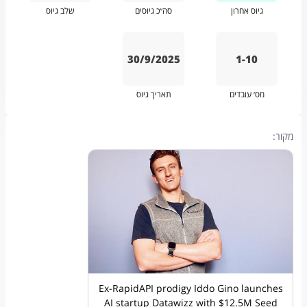
גיוס אחרון
סה״כ גיוסים
שלב גיוס
30/9/2025
1-10
מס׳ עובדים
תאריך גיוס
מקור:
Ex-RapidAPI prodigy Iddo Gino launches
AI startup Datawizz with $12.5M Seed