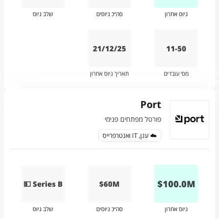
גיוס אחרון
סה״כ גיוסים
שלב גיוס
21/12/25
11-50
מס׳ עובדים
תאריך גיוס אחרון
Port
פורטל מפתחים פנימי
☁️ ענן, IT ואנטרפרייס
$
100.0
M
💵 Series B
$60M
גיוס אחרון
סה״כ גיוסים
שלב גיוס