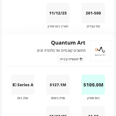
11/12/25
201-500
מס׳ עובדים
תאריך גיוס אחרון
Quantum Art
מחשבים קוונטיים של מלכודת יונים
🏗️ תעשייה ובנייה
$
100.0
M
💵 Series A
$127.1M
גיוס אחרון
סה״כ גיוסים
שלב גיוס