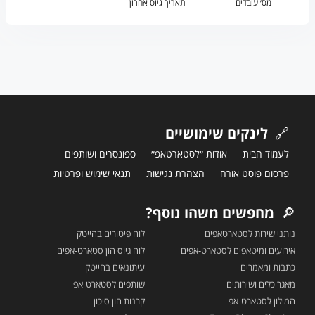
מס׳ עובדים
תאריך גיוס אחרון
🔗
לינקים שימושיים
לעמוד הבית
אודות ״לסטארטאפ״
ספונסרים ושותפים
פרסום פוסט אורח
הצהרת נגישות
תנאי שימוש ופרטיות
🔎
מחפשים משהו נוסף?
נותני שירות לסטארטאפים
לוח פיטורים בהייטק
אירועים ומיטאפים לסטארט-אפים
לוח גיוס הון סטארט-אפים
כתבות ומאמרים
עיתונאים בהייטק
מאגר כלים ושירותים
שותפים לסטארט-אפ
המילון לסטארט-אפ
קרנות הון סיכון