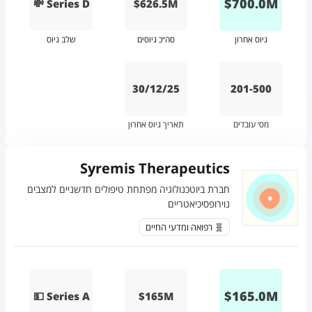
$
700.0
M
💸 Series D
$626.5M
גיוס אחרון
סה״כ גיוסים
שלב גיוס
30/12/25
201-500
מס׳ עובדים
תאריך גיוס אחרון
Syremis Therapeutics
חברת ביוטכנולוגיה מפתחת טיפולים חדשניים למצבים
נוירופסיכיאטריים
🧬 רפואה ומדעי החיים
$
165.0
M
💵 Series A
$165M