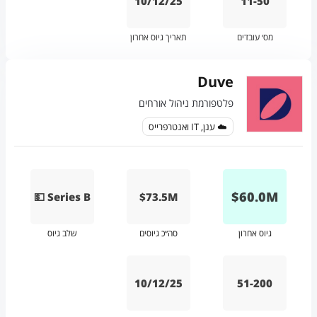
10/12/25
11-50
מס׳ עובדים
תאריך גיוס אחרון
Duve
פלטפורמת ניהול אורחים
☁️ ענן, IT ואנטרפרייס
$
60.0
M
💵 Series B
$73.5M
גיוס אחרון
סה״כ גיוסים
שלב גיוס
10/12/25
51-200