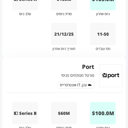
גיוס אחרון
סה״כ גיוסים
שלב גיוס
21/12/25
11-50
מס׳ עובדים
תאריך גיוס אחרון
Port
פורטל מפתחים פנימי
☁️ ענן, IT ואנטרפרייס
$
100.0
M
💵 Series B
$60M
גיוס אחרון
סה״כ גיוסים
שלב גיוס