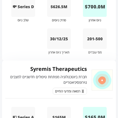
$
700.0
M
💸 Series D
$626.5M
גיוס אחרון
סה״כ גיוסים
שלב גיוס
30/12/25
201-500
מס׳ עובדים
תאריך גיוס אחרון
Syremis Therapeutics
חברת ביוטכנולוגיה מפתחת טיפולים חדשניים למצבים
נוירופסיכיאטריים
🧬 רפואה ומדעי החיים
$
165.0
M
💵 Series A
$165M