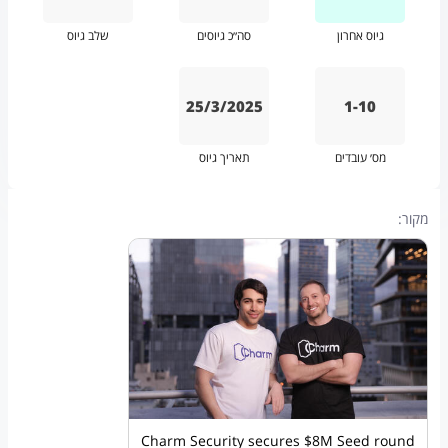
גיוס אחרון
סה״כ גיוסים
שלב גיוס
25/3/2025
1-10
מס׳ עובדים
תאריך גיוס
מקור:
Charm Security secures $8M Seed round