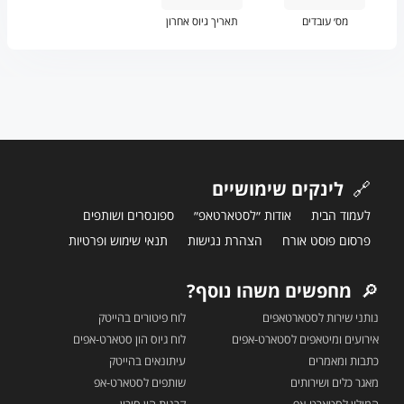
מס׳ עובדים
תאריך גיוס אחרון
🔗
לינקים שימושיים
לעמוד הבית
אודות ״לסטארטאפ״
ספונסרים ושותפים
פרסום פוסט אורח
הצהרת נגישות
תנאי שימוש ופרטיות
🔎
מחפשים משהו נוסף?
נותני שירות לסטארטאפים
לוח פיטורים בהייטק
אירועים ומיטאפים לסטארט-אפים
לוח גיוס הון סטארט-אפים
כתבות ומאמרים
עיתונאים בהייטק
מאגר כלים ושירותים
שותפים לסטארט-אפ