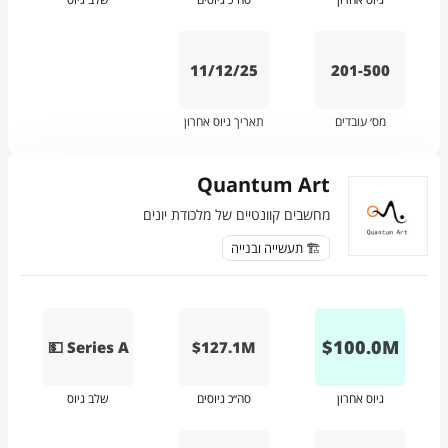
11/12/25
201-500
מס׳ עובדים
תאריך גיוס אחרון
Quantum Art
מחשבים קוונטיים של מלכודת יונים
🏗️ תעשייה ובנייה
$
100.0
M
💵 Series A
$127.1M
גיוס אחרון
סה״כ גיוסים
שלב גיוס