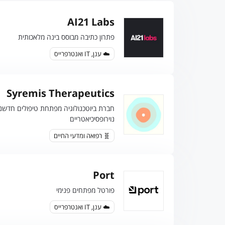
AI21 Labs
פתרון כתיבה מבוסס בינה מלאכותית
☁️ ענן, IT ואנטרפרייס
Syremis Therapeutics
חברת ביוטכנולוגיה מפתחת טיפולים חדשני
נוירופסיכיאטריים
🧬 רפואה ומדעי החיים
Port
פורטל מפתחים פנימי
☁️ ענן, IT ואנטרפרייס