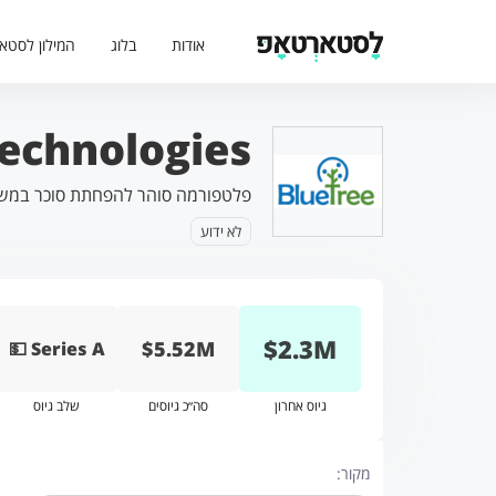
אודות
בלוג
המילון לסטא
Blue Tree Technologies 
פלטפורמה סוהר להפחתת סוכר במש
לא ידוע
$
2.3
M
$5.52M
💵 Series A
גיוס אחרון
סה״כ גיוסים
שלב גיוס
מקור: