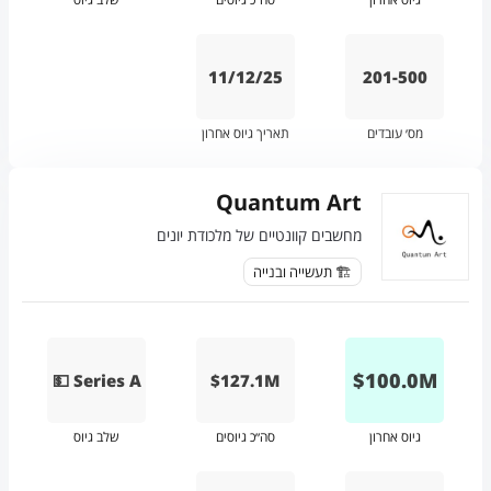
11/12/25
201-500
מס׳ עובדים
תאריך גיוס אחרון
Quantum Art
מחשבים קוונטיים של מלכודת יונים
🏗️ תעשייה ובנייה
$
100.0
M
💵 Series A
$127.1M
גיוס אחרון
סה״כ גיוסים
שלב גיוס