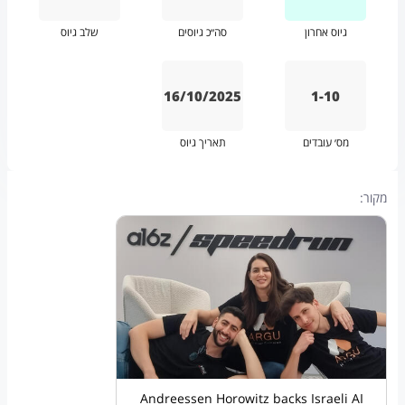
גיוס אחרון
סה״כ גיוסים
שלב גיוס
16/10/2025
1-10
מס׳ עובדים
תאריך גיוס
מקור:
Andreessen Horowitz backs Israeli AI