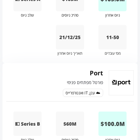
גיוס אחרון
סה״כ גיוסים
שלב גיוס
21/12/25
11-50
מס׳ עובדים
תאריך גיוס אחרון
Port
פורטל מפתחים פנימי
☁️ ענן, IT ואנטרפרייס
$
100.0
M
💵 Series B
$60M
גיוס אחרון
סה״כ גיוסים
שלב גיוס