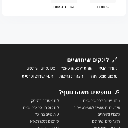
מס׳ עובדים
תאריך גיוס אחרון
🔗
לינקים שימושיים
לעמוד הבית
אודות ״לסטארטאפ״
ספונסרים ושותפים
פרסום פוסט אורח
הצהרת נגישות
תנאי שימוש ופרטיות
🔎
מחפשים משהו נוסף?
נותני שירות לסטארטאפים
לוח פיטורים בהייטק
אירועים ומיטאפים לסטארט-אפים
לוח גיוס הון סטארט-אפים
כתבות ומאמרים
עיתונאים בהייטק
מאגר כלים ושירותים
שותפים לסטארט-אפ