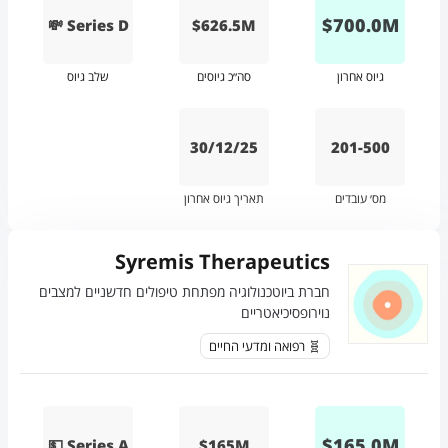
$
700.0
M
💸 Series D
$626.5M
גיוס אחרון
סה״כ גיוסים
שלב גיוס
30/12/25
201-500
מס׳ עובדים
תאריך גיוס אחרון
Syremis Therapeutics
חברת ביוטכנולוגיה מפתחת טיפולים חדשניים למצבים
נוירופסיכיאטריים
🧬 רפואה ומדעי החיים
$
165.0
M
💵 Series A
$165M