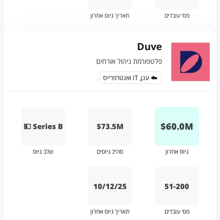
מס׳ עובדים
תאריך גיוס אחרון
Duve
פלטפורמת ניהול אורחים
☁️ ענן, IT ואנטרפרייס
$
60.0
M
💵 Series B
$73.5M
גיוס אחרון
סה״כ גיוסים
שלב גיוס
10/12/25
51-200
מס׳ עובדים
תאריך גיוס אחרון