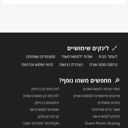
🔗
לינקים שימושיים
לעמוד הבית
אודות ״לסטארטאפ״
ספונסרים ושותפים
פרסום פוסט אורח
הצהרת נגישות
תנאי שימוש ופרטיות
🔎
מחפשים משהו נוסף?
נותני שירות לסטארטאפים
לוח פיטורים בהייטק
אירועים ומיטאפים לסטארט-אפים
לוח גיוס הון סטארט-אפים
כתבות ומאמרים
עיתונאים בהייטק
מאגר כלים ושירותים
שותפים לסטארט-אפ
המילון לסטארט-אפ
קרנות הון סיכון
Event Photo Sharing
אקסלרטור ותוכניות האצה