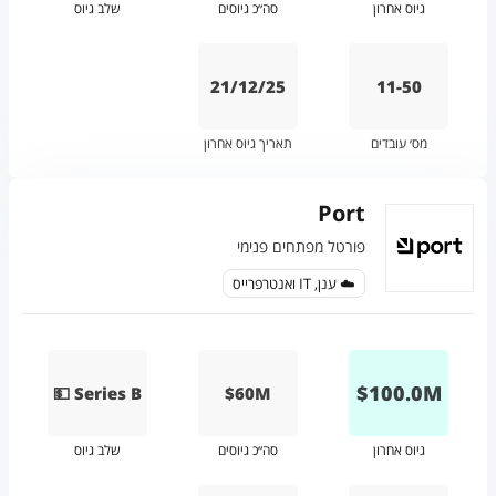
גיוס אחרון
סה״כ גיוסים
שלב גיוס
21/12/25
11-50
מס׳ עובדים
תאריך גיוס אחרון
Port
פורטל מפתחים פנימי
☁️ ענן, IT ואנטרפרייס
$
100.0
M
💵 Series B
$60M
גיוס אחרון
סה״כ גיוסים
שלב גיוס