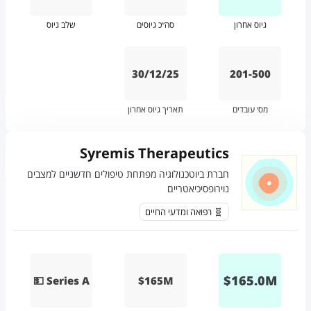
גיוס אחרון
סה״כ גיוסים
שלב גיוס
30/12/25
201-500
מס׳ עובדים
תאריך גיוס אחרון
Syremis Therapeutics
חברת ביוטכנולוגיה מפתחת טיפולים חדשניים למצבים
נוירופסיכיאטריים
🧬 רפואה ומדעי החיים
$
165.0
M
💵 Series A
$165M