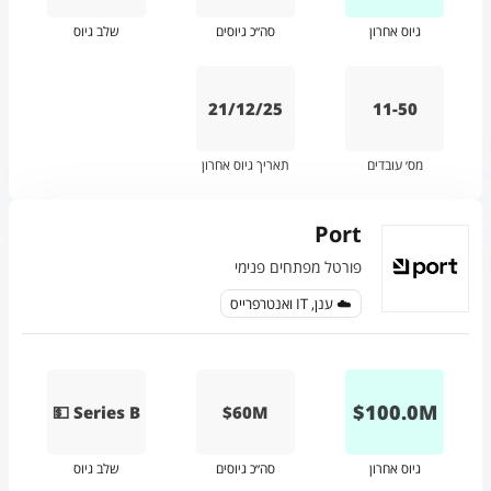
גיוס אחרון
סה״כ גיוסים
שלב גיוס
21/12/25
11-50
מס׳ עובדים
תאריך גיוס אחרון
Port
פורטל מפתחים פנימי
☁️ ענן, IT ואנטרפרייס
$
100.0
M
💵 Series B
$60M
גיוס אחרון
סה״כ גיוסים
שלב גיוס