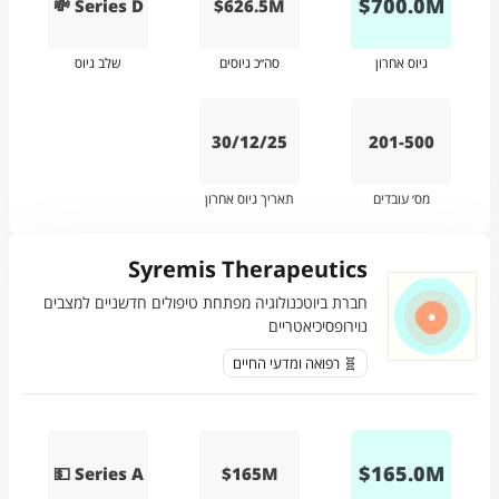
$
700.0
M
💸 Series D
$626.5M
גיוס אחרון
סה״כ גיוסים
שלב גיוס
30/12/25
201-500
מס׳ עובדים
תאריך גיוס אחרון
Syremis Therapeutics
חברת ביוטכנולוגיה מפתחת טיפולים חדשניים למצבים
נוירופסיכיאטריים
🧬 רפואה ומדעי החיים
$
165.0
M
💵 Series A
$165M