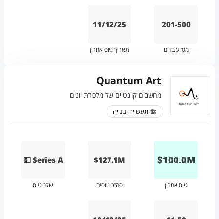
11/12/25
201-500
מס׳ עובדים
תאריך גיוס אחרון
Quantum Art
מחשבים קוונטיים של מלכודת יונים
🏗️ תעשייה ובנייה
$
100.0
M
💵 Series A
$127.1M
גיוס אחרון
סה״כ גיוסים
שלב גיוס