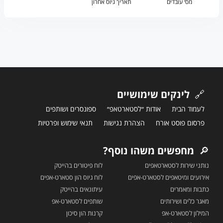
מס׳ עובדים
תאריך גיוס אחרון
🔗
לינקים שימושיים
לעמוד הבית
אודות ״לסטארטאפ״
ספונסרים ושותפים
פרסום פוסט אורח
הצהרת נגישות
תנאי שימוש ופרטיות
🔎
מחפשים משהו נוסף?
נותני שירות לסטארטאפים
לוח פיטורים בהייטק
אירועים ומיטאפים לסטארט-אפים
לוח גיוס הון סטארט-אפים
כתבות ומאמרים
עיתונאים בהייטק
מאגר כלים ושירותים
שותפים לסטארט-אפ
המילון לסטארט-אפ
קרנות הון סיכון