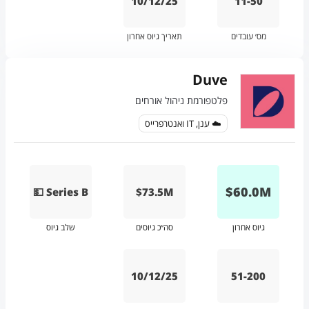
10/12/25
11-50
מס׳ עובדים
תאריך גיוס אחרון
Duve
פלטפורמת ניהול אורחים
☁️ ענן, IT ואנטרפרייס
$
60.0
M
💵 Series B
$73.5M
גיוס אחרון
סה״כ גיוסים
שלב גיוס
10/12/25
51-200