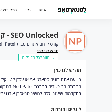
אודות
בלוג
המילון לסטא
SEO Unlocked - קורס חינמי לקידום אתרים
קורס קידום אתרים מבית Neil Patel.
דווח על לינק שבור
→ חזור לכל הלינקים
מה יש לנו כאן
בין אם אתם בונים סטארט-אפ או עסק קטן, קידום אתרים ו-SEO זה משהו שכדא
החבר׳ה המו
מתקדמות שיעזרו לכם להשיג טראפיק אורגני ל
לינקים והורדות