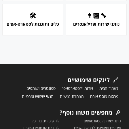
🛠
👨🏻‍🔧
נותני שירות ופרילאנסרים
כלים ותוכנות לסטארט-אפים
🔗
לינקים שימושיים
לעמוד הבית
אודות ״לסטארטאפ״
ספונסרים ושותפים
פרסום פוסט אורח
הצהרת נגישות
תנאי שימוש ופרטיות
🔎
מחפשים משהו נוסף?
נותני שירות לסטארטאפים
לוח פיטורים בהייטק
אירועים ומיטאפים לסטארט-אפים
לוח גיוס הון סטארט-אפים