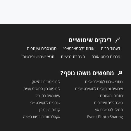
🔗
לינקים שימושיים
לעמוד הבית
אודות ״לסטארטאפ״
ספונסרים ושותפים
פרסום פוסט אורח
הצהרת נגישות
תנאי שימוש ופרטיות
🔎
מחפשים משהו נוסף?
נותני שירות לסטארטאפים
לוח פיטורים בהייטק
אירועים ומיטאפים לסטארט-אפים
לוח גיוס הון סטארט-אפים
כתבות ומאמרים
עיתונאים בהייטק
מאגר כלים ושירותים
שותפים לסטארט-אפ
המילון לסטארט-אפ
קרנות הון סיכון
Event Photo Sharing
אקסלרטור ותוכניות האצה