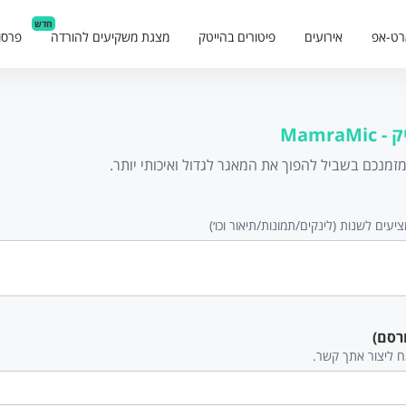
חדש
רט-אפ
אירועים
פיטורים בהייטק
מצגת משקיעים להורדה
פרסו
MamraM
נכם בשביל להפוך את המאגר לגדול ואיכותי יותר.
עים לשנות (לינקים/תמונות/תיאור וכו׳)
רסם)
ח ליצור אתך קשר.