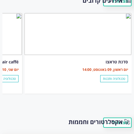
📅
אירועים קרובים
← הצג הכל
09
אוגוסט
א
סדנת טראצו
Repair caffé קפה תי
יום ראשון, 09 באוגוסט, 14:00
יום שני, 10 באוגוסט, 17:00
טכנולוגיה ותכנות
טכנולוגיה ות
🚀
אקסלרטורים וחממות
← הצג הכל