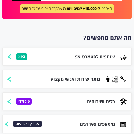
הצטרפו
ל-10,000+ יזמים ויזמות
שמקבלים ״פור״ על כל השאר
מה אתם מחפשים?
🤝
שותפים לסטארט-אפ
בטא
👨🏻‍🔧
נותני שירות ואנשי מקצוע
🛠️
כלים ושירותים
פופולרי
📅
מיטאפים ואירועים
🔥
1
קורים היום