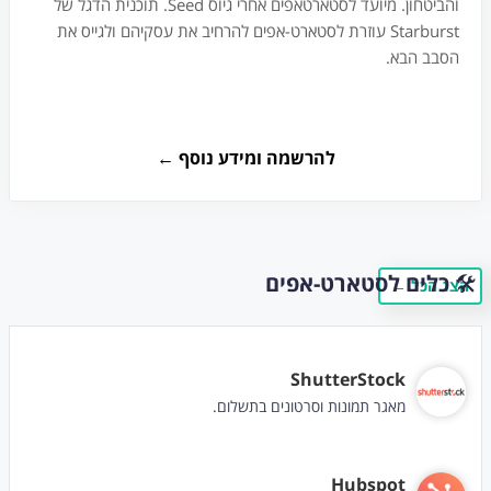
והביטחון. מיועד לסטארטאפים אחרי גיוס Seed. תוכנית הדגל של
Starburst עוזרת לסטארט-אפים להרחיב את עסקיהם ולגייס את
הסבב הבא.
להרשמה ומידע נוסף ←
🛠️
כלים לסטארט-אפים
← הצג הכל
ShutterStock
מאגר תמונות וסרטונים בתשלום.
Hubspot