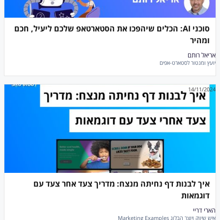
סוכני AI: הכלים שיהפכו את הסטארטאפ שלכם ליעיל, חכם
ומהיר
אריאל רותם
יועץ ומנטור לסטארט-אפים
14/11/2024
איך לבנות דף נחיתה מנצח: מדריך צעד אחר צעד עם
דוגמאות
הארי דריי
איש שיווק ויוצר הבלוג Marketing Examples