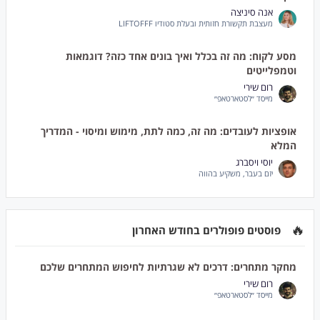
אנה סיניצה
מעצבת תקשורת חזותית ובעלת סטודיו LIFTOFFF
מסע לקוח: מה זה בכלל ואיך בונים אחד כזה? דוגמאות
וטמפלייטים
רום שירי
מייסד ״לסטארטאפ״
אופציות לעובדים: מה זה, כמה לתת, מימוש ומיסוי - המדריך
המלא
יוסי ויסברג
יזם בעבר, משקיע בהווה
🔥
פוסטים פופולרים בחודש האחרון
מחקר מתחרים: דרכים לא שגרתיות לחיפוש המתחרים שלכם
רום שירי
מייסד ״לסטארטאפ״