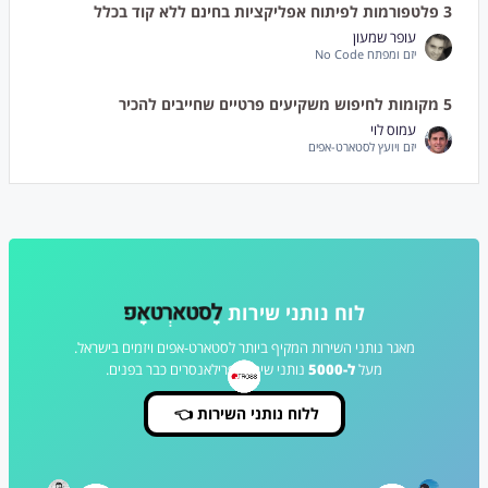
3 פלטפורמות לפיתוח אפליקציות בחינם ללא קוד בכלל
עופר שמעון
יזם ומפתח No Code
5 מקומות לחיפוש משקיעים פרטיים שחייבים להכיר
עמוס לוי
יזם ויועץ לסטארט-אפים
לוח נותני שירות
מאגר נותני השירות המקיף ביותר לסטארט-אפים ויזמים בישראל.
מעל
ל-5000
נותני שירות ופרילאנסרים כבר בפנים.
👈 ללוח נותני השירות